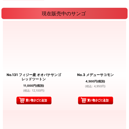
現在販売中のサンゴ
No.131 フィジー産 オオバナサンゴ
No.3 メデューサコモン
レッドツートン
4,500
円
(税別)
11,000
円
(税別)
(
税込
:
4,950
円
)
(
税込
:
12,100
円
)