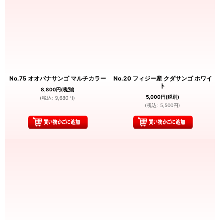
No.75 オオバナサンゴ マルチカラー
No.20 フィジー産 クダサンゴ ホワイ
ト
8,800
円
(税別)
5,000
円
(税別)
(
税込
:
9,680
円
)
(
税込
:
5,500
円
)