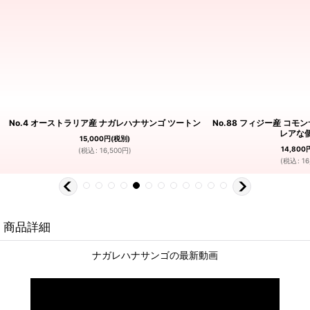
No.4 オーストラリア産 ナガレハナサンゴ ツートン
No.88 フィジー産 コ
レアな
15,000
円
(税別)
14,800
(
税込
:
16,500
円
)
(
税込
:
16
商品詳細
ナガレハナサンゴの最新動画