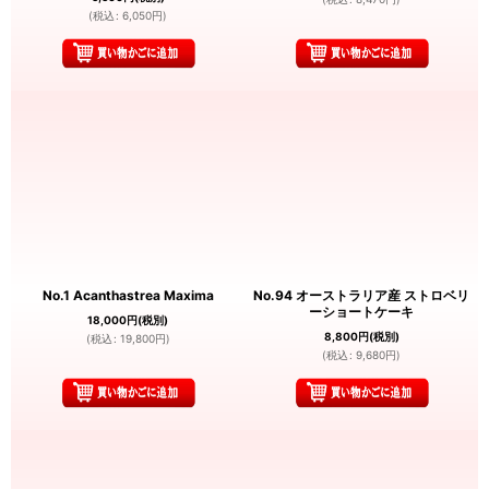
(
税込
:
6,050
円
)
No.1 Acanthastrea Maxima
No.94 オーストラリア産 ストロベリ
ーショートケーキ
18,000
円
(税別)
8,800
円
(税別)
(
税込
:
19,800
円
)
(
税込
:
9,680
円
)