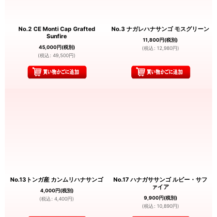
No.2 CE Monti Cap Grafted
No.3 ナガレハナサンゴ モスグリーン
Sunfire
11,800
円
(税別)
45,000
円
(税別)
(
税込
:
12,980
円
)
(
税込
:
49,500
円
)
No.13トンガ産 カンムリハナサンゴ
No.17 ハナガササンゴ ルビー・サフ
ァイア
4,000
円
(税別)
9,900
円
(税別)
(
税込
:
4,400
円
)
(
税込
:
10,890
円
)