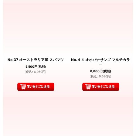
No.37 オーストラリア産 スパマツ
No.４４ オオバナサンゴ マルチカラ
ー
5,500
円
(税別)
8,800
円
(税別)
(
税込
:
6,050
円
)
(
税込
:
9,680
円
)