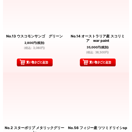
No.13 ウスコモンサンゴ グリーン
No.14 オーストラリア産 スコリミ
ア war paint
2,800
円
(税別)
35,000
円
(税別)
(
税込
:
3,080
円
)
(
税込
:
38,500
円
)
No.2 スターポリプ メタリックグリー
No.56 フィジー産 ツツミドリイシsp