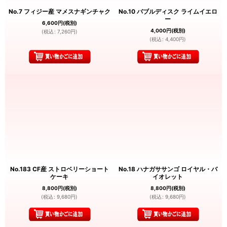
No.7 フィジー産 マメスナギンチャク
No.10 バブルディスク ライムイエロ
ー
6,600
円
(税別)
4,000
円
(税別)
(
税込
:
7,260
円
)
(
税込
:
4,400
円
)
No.183 CF産 ストロベリーショート
No.18 ハナガササンゴ ロイヤル・バ
ケーキ
イオレット
8,800
円
(税別)
8,800
円
(税別)
(
税込
:
9,680
円
)
(
税込
:
9,680
円
)