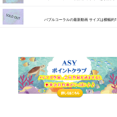
バブルコーラルの最新動画 サイズは横幅約11.