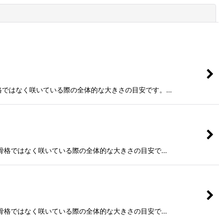
閉じる
イズは骨格ではなく咲いている際の全体的な大きさの目安です。…
 サイズは骨格ではなく咲いている際の全体的な大きさの目安で…
 サイズは骨格ではなく咲いている際の全体的な大きさの目安で…