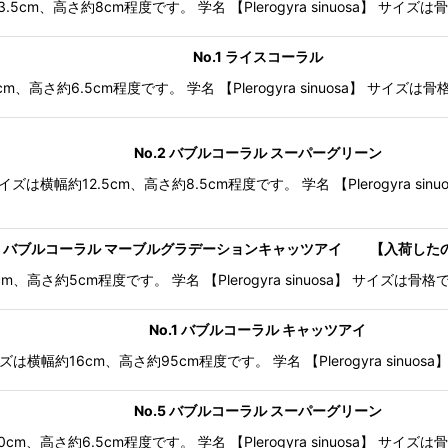
5cm、高さ約8cm程度です。 学名 【Plerogyra sinuosa】 
No.1 ライスコーラル
高さ約6.5cm程度です。 学名 【Plerogyra sinuosa】 サ
No.2 バブルコーラル スーパーグリーン
は横幅約12.5cm、高さ約8.5cm程度です。 学名 【Plerogyra si
.1 バブルコーラル マーブルグラデーションキャッツアイ 【入荷した
高さ約5cm程度です。 学名 【Plerogyra sinuosa】 サイズ
No.1 バブルコーラル キャッツアイ
横幅約16cm、高さ約95cm程度です。 学名 【Plerogyra sinu
No.5 バブルコーラル スーパーグリーン
m、高さ約6.5cm程度です。 学名 【Plerogyra sinuosa】 