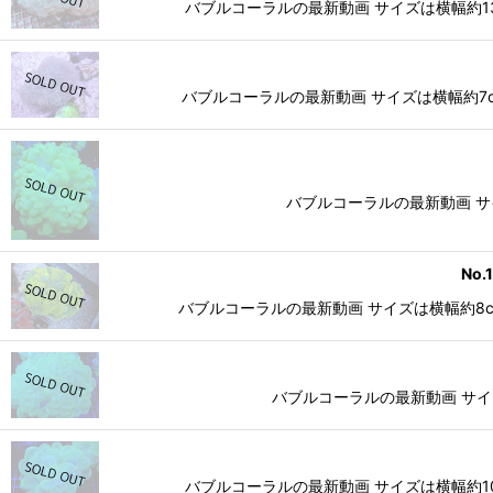
バブルコーラルの最新動画 サイズは横幅約13.
バブルコーラルの最新動画 サイズは横幅約7cm、
バブルコーラルの最新動画 サイズ
No
バブルコーラルの最新動画 サイズは横幅約8cm、
バブルコーラルの最新動画 サイズは
バブルコーラルの最新動画 サイズは横幅約10c