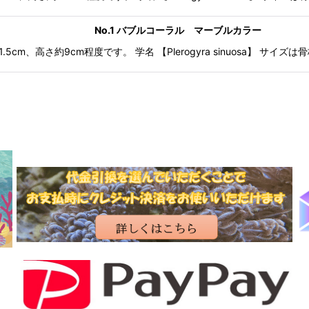
No.1 バブルコーラル マーブルカラー
5cm、高さ約9cm程度です。 学名 【Plerogyra sinuosa】 