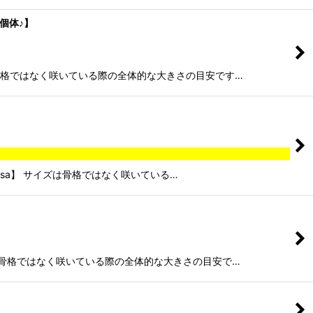
個体♪】
サイズは骨格ではなく咲いている際の全体的な大きさの目安です…
nuosa】 サイズは骨格ではなく咲いている…
 サイズは骨格ではなく咲いている際の全体的な大きさの目安で…