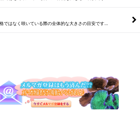
サイズは骨格ではなく咲いている際の全体的な大きさの目安です…