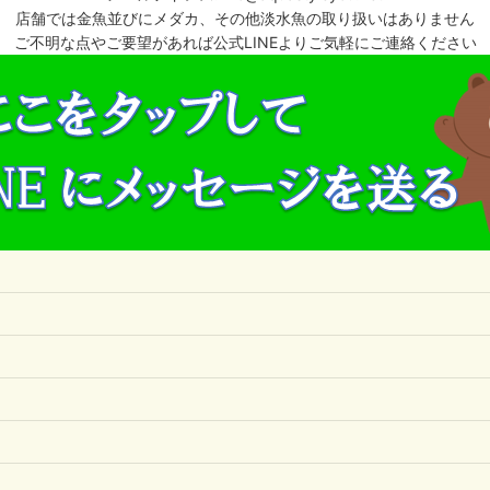
店舗では金魚並びにメダカ、その他淡水魚の取り扱いはありません
ご不明な点やご要望があれば公式LINEよりご気軽にご連絡ください