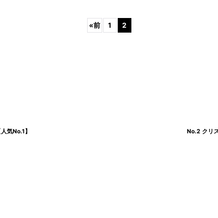
«
前
1
2
絞り込む
気No.1】
No.2 ク