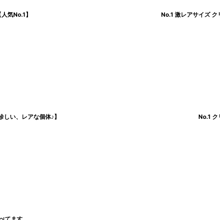
人気No.1】
No.1 激レアサイズ
【珍しい、レアな個体♪】
No.1
食べてます