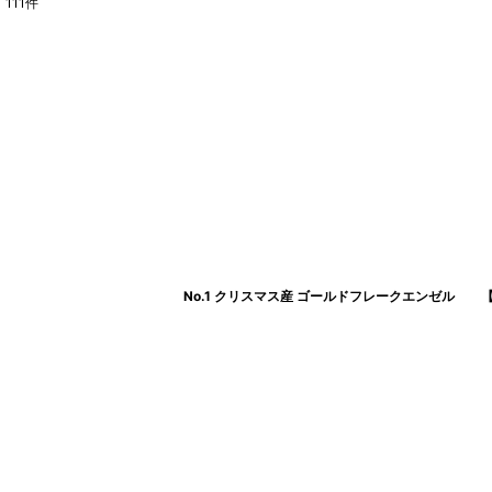
111
件
表示数
:
在庫あり
並び順
:
No.1 クリスマス産 ゴールドフレークエンゼル 【人