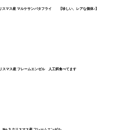
 クリスマス産 マルケサンバタフライ 【珍しい、レアな個体♪】
 クリスマス産 フレームエンゼル 人工餌食べてます
No.3 クリスマス産 フレームエンゼル